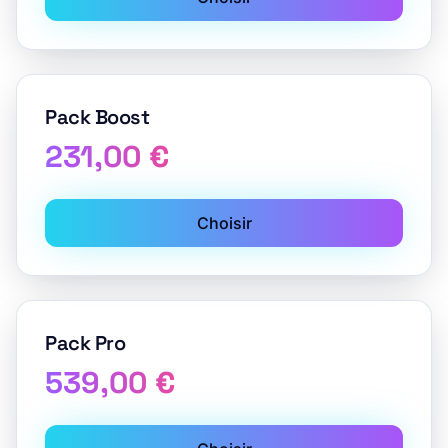
Pack Boost
231,00 €
Choisir
Pack Pro
539,00 €